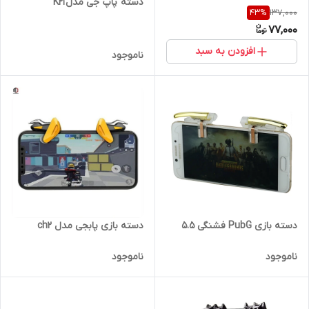
دسته پاپ جی مدل K21
137,000
43
%
77,000
افزودن به سبد
ناموجود
دسته بازی PubG فشنگی 5.5
دسته بازی پابجی مدل ch2
ناموجود
ناموجود